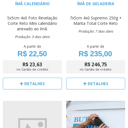
ÍMÃ CALENDÁRIO
ÍMÃ DE GELADEIRA
5x5cm
4x0
Foto Revelação
7x5cm
4x0
Supremo 250g +
Corte Reto
Mini calendário
Manta Total
Corte Reto
anexado ao ímã.
Produção: 7 dias úteis
Produção: 3 dias úteis
A partir de
A partir de
R$ 22,50
R$ 235,00
R$ 23,63
R$ 246,75
no Cartão de crédito
no Cartão de crédito
DETALHES
DETALHES