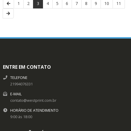
1
2
3
4
5
6
7
8
9
10
11
ENTRE EM CONTATO
TELEFONE
21994076331
E-MAIL
contato@westprint.com.br
HORÁRIO DE ATENDIMENTO
9:00 às 18:00